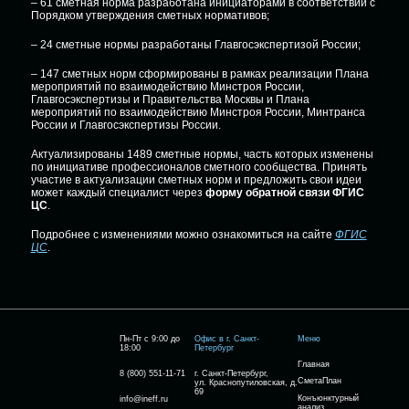
– 61 сметная норма разработана инициаторами в соответствии с
Порядком утверждения сметных нормативов;
– 24 сметные нормы разработаны Главгосэкспертизой России;
– 147 сметных норм сформированы в рамках реализации Плана
мероприятий по взаимодействию Минстроя России,
Главгосэкспертизы и Правительства Москвы и Плана
мероприятий по взаимодействию Минстроя России, Минтранса
России и Главгосэкспертизы России.
Актуализированы 1489 сметные нормы, часть которых изменены
по инициативе профессионалов сметного сообщества. Принять
участие в актуализации сметных норм и предложить свои идеи
может каждый специалист через
форму обратной связи ФГИС
ЦС
.
Подробнее с изменениями можно ознакомиться на сайте
ФГИС
ЦС
.
Пн-Пт с 9:00 до
Офис в г. Санкт-
Меню
18:00
Петербург
Главная
8 (800) 551-11-71
г. Санкт-Петербург,
СметаПлан
ул. Краснопутиловская, д.
69
Конъюнктурный
info@ineff.ru
анализ