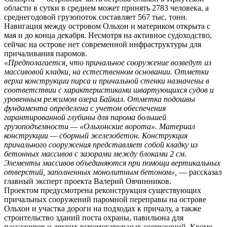
области в сутки в среднем может принять 2783 человека, а
среднегодовой грузопоток составляет 567 тыс. тонн.
Навигация между островом Ольхон и материком открыта с
мая и до конца декабря. Несмотря на активное судоходство,
сейчас на острове нет современной инфраструктуры для
причаливания паромов.
«Предполагается, что причальное сооружение возведут из
массивовой кладки, на естественном основании. Отметки
верха конструкции пирса и причальной стенки назначены в
соответствии с характеристиками швартующихся судов и
уровенным режимом озера Байкал. Отметка подошвы
фундамента определена с учетом обеспечения
гарантированной глубины для парома большей
грузоподъемности — «Ольхонские ворота». Материал
конструкции — сборный железобетон. Конструкция
причального сооружения представляет собой кладку из
бетонных массивов с зазорами между блоками 2 см.
Элементы массивов объединяются при помощи вертикальных
отверстий, заполненных монолитным бетоном»,
— рассказал
главный эксперт проекта Валерий Овчинников.
Проектом предусмотрена реконструкция существующих
причальных сооружений паромной переправы на острове
Ольхон и участка дороги на подходах к причалу, а также
строительство зданий поста охраны, павильона для
пассажиров и других вспомогательных сооружений. Кроме