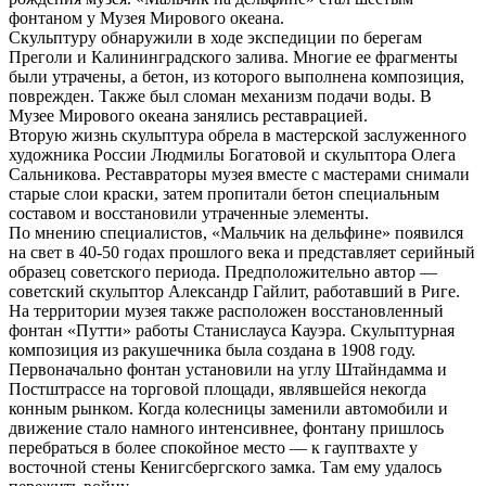
фонтаном у Музея Мирового океана.
Скульптуру обнаружили в ходе экспедиции по берегам
Преголи и Калининградского залива. Многие ее фрагменты
были утрачены, а бетон, из которого выполнена композиция,
поврежден. Также был сломан механизм подачи воды. В
Музее Мирового океана занялись реставрацией.
Вторую жизнь скульптура обрела в мастерской заслуженного
художника России Людмилы Богатовой и скульптора Олега
Сальникова. Реставраторы музея вместе с мастерами снимали
старые слои краски, затем пропитали бетон специальным
составом и восстановили утраченные элементы.
По мнению специалистов, «Мальчик на дельфине» появился
на свет в 40-50 годах прошлого века и представляет серийный
образец советского периода. Предположительно автор —
советский скульптор Александр Гайлит, работавший в Риге.
На территории музея также расположен восстановленный
фонтан «Путти» работы Станислауса Кауэра. Скульптурная
композиция из ракушечника была создана в 1908 году.
Первоначально фонтан установили на углу Штайндамма и
Постштрассе на торговой площади, являвшейся некогда
конным рынком. Когда колесницы заменили автомобили и
движение стало намного интенсивнее, фонтану пришлось
перебраться в более спокойное место — к гауптвахте у
восточной стены Кенигсбергского замка. Там ему удалось