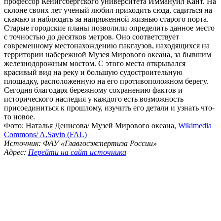
профессор Кенигсбергского университета Иммануил Кант. На
склоне своих лет ученый любил приходить сюда, садиться на
скамью и наблюдать за напряженной жизнью старого порта.
Старые городские планы позволили определить данное место
с точностью до десятков метров. Оно соответствует
современному местонахождению пакгаузов, находящихся на
территории набережной Музея Мирового океана, за бывшим
железнодорожным мостом. С этого места открывался
красивый вид на реку и большую судостроительную
площадку, расположенную на его противоположном берегу.
Сегодня благодаря бережному сохранению фактов и
исторического наследия у каждого есть возможность
присоединиться к прошлому, изучить его детали и узнать что-
то новое.
Фото: Наталья Денисова/ Музей Мирового океана,
Wikimedia
Commons/ A.Savin (FAL)
Источник: ФАУ «Главгосэкспертиза России»
Адрес:
Перейти на сайт источника