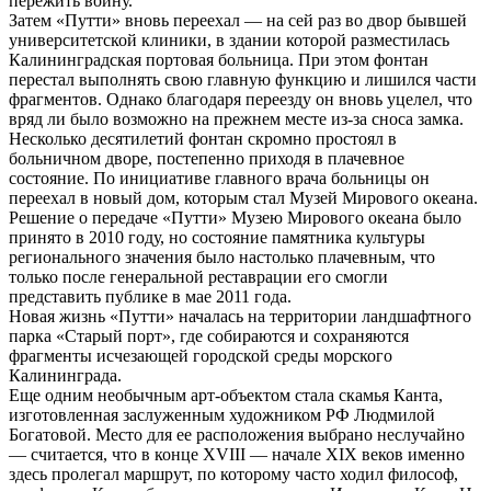
пережить войну.
Затем «Путти» вновь переехал — на сей раз во двор бывшей
университетской клиники, в здании которой разместилась
Калининградская портовая больница. При этом фонтан
перестал выполнять свою главную функцию и лишился части
фрагментов. Однако благодаря переезду он вновь уцелел, что
вряд ли было возможно на прежнем месте из-за сноса замка.
Несколько десятилетий фонтан скромно простоял в
больничном дворе, постепенно приходя в плачевное
состояние. По инициативе главного врача больницы он
переехал в новый дом, которым стал Музей Мирового океана.
Решение о передаче «Путти» Музею Мирового океана было
принято в 2010 году, но состояние памятника культуры
регионального значения было настолько плачевным, что
только после генеральной реставрации его смогли
представить публике в мае 2011 года.
Новая жизнь «Путти» началась на территории ландшафтного
парка «Старый порт», где собираются и сохраняются
фрагменты исчезающей городской среды морского
Калининграда.
Еще одним необычным арт-объектом стала скамья Канта,
изготовленная заслуженным художником РФ Людмилой
Богатовой. Место для ее расположения выбрано неслучайно
— считается, что в конце XVIII — начале XIX веков именно
здесь пролегал маршрут, по которому часто ходил философ,